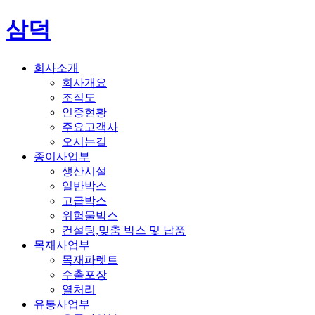
삼덕
회사소개
회사개요
조직도
인증현황
주요고객사
오시는길
종이사업부
생산시설
일반박스
고급박스
위험물박스
컨설팅,맞춤 박스 및 납품
목재사업부
목재파렛트
수출포장
열처리
유통사업부