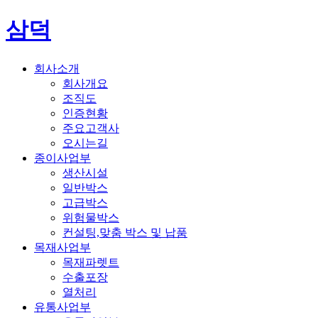
삼덕
회사소개
회사개요
조직도
인증현황
주요고객사
오시는길
종이사업부
생산시설
일반박스
고급박스
위험물박스
컨설팅,맞춤 박스 및 납품
목재사업부
목재파렛트
수출포장
열처리
유통사업부